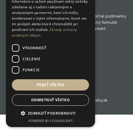
Informácie o vašom používaní našej stránky
zdieľame aj s našimi reklamnými a
analytickými partnermi, ktorí ich môžu
Všetky produkty
Obchodné a reklamačné podmienky
kombinovať s inými informáciami, ktoré ste
Odstúpenie od zmluvy
Reklamačný formulár
im poskytli alebo ktoré zhromaždili pri
GDPR
Cookies
Kontakt
používaní ich služieb.
Zásady ochrany
osobných údajov
VÝKONNOSŤ
CIELENIE
FUNKCIE
PRIJAŤ VŠETKO
ODMIETNUŤ VŠETKO
RETROKUCHYNKA.SK ❤️ poháňa boostuj.sk
ZOBRAZIŤ PODROBNOSTI
POWERED BY COOKIESCRIPT