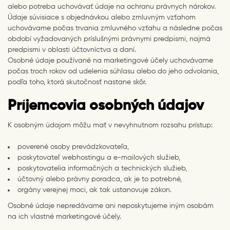
alebo potreba uchovávať údaje na ochranu právnych nárokov.
Údaje súvisiace s objednávkou alebo zmluvným vzťahom
uchovávame počas trvania zmluvného vzťahu a následne počas
období vyžadovaných príslušnými právnymi predpismi, najmä
predpismi v oblasti účtovníctva a daní.
Osobné údaje používané na marketingové účely uchovávame
počas troch rokov od udelenia súhlasu alebo do jeho odvolania,
podľa toho, ktorá skutočnosť nastane skôr.
Príjemcovia osobných údajov
K osobným údajom môžu mať v nevyhnutnom rozsahu prístup:
poverené osoby prevádzkovateľa,
poskytovateľ webhostingu a e-mailových služieb,
poskytovatelia informačných a technických služieb,
účtovný alebo právny poradca, ak je to potrebné,
orgány verejnej moci, ak tak ustanovuje zákon.
Osobné údaje nepredávame ani neposkytujeme iným osobám
na ich vlastné marketingové účely.