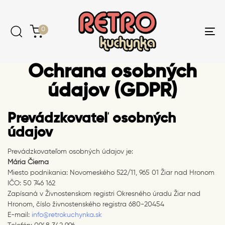
Skip
Skip
links
to
content
0
Tog
nav
Ochrana osobných
údajov (GDPR)
Prevádzkovateľ osobných
údajov
Prevádzkovateľom osobných údajov je:
Mária Čierna
Miesto podnikania: Novomeského 522/11, 965 01 Žiar nad Hronom
IČO: 50 746 162
Zapísaná v Živnostenskom registri Okresného úradu Žiar nad
Hronom, číslo živnostenského registra 680-20454
E-mail:
info@retrokuchynka.sk