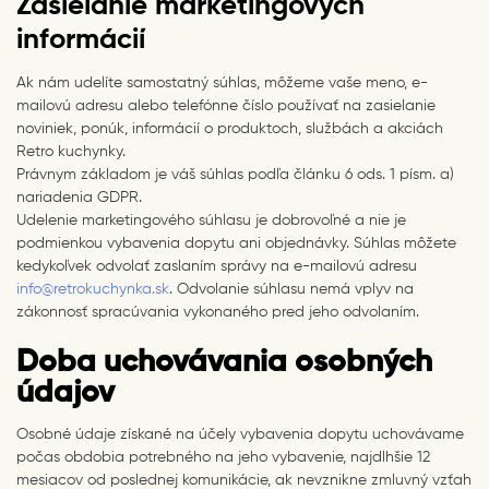
Zasielanie marketingových
informácií
Ak nám udelíte samostatný súhlas, môžeme vaše meno, e-
mailovú adresu alebo telefónne číslo používať na zasielanie
noviniek, ponúk, informácií o produktoch, službách a akciách
Retro kuchynky.
Právnym základom je váš súhlas podľa článku 6 ods. 1 písm. a)
nariadenia GDPR.
Udelenie marketingového súhlasu je dobrovoľné a nie je
podmienkou vybavenia dopytu ani objednávky. Súhlas môžete
kedykoľvek odvolať zaslaním správy na e-mailovú adresu
info@retrokuchynka.sk
. Odvolanie súhlasu nemá vplyv na
zákonnosť spracúvania vykonaného pred jeho odvolaním.
Doba uchovávania osobných
údajov
Osobné údaje získané na účely vybavenia dopytu uchovávame
počas obdobia potrebného na jeho vybavenie, najdlhšie 12
mesiacov od poslednej komunikácie, ak nevznikne zmluvný vzťah