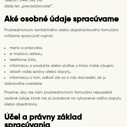
Telefón: 0948 342 996
ďalej len „prevádzkovateľ“.
Aké osobné údaje spracúvame
Prostredníctvom kontaktného alebo objednávkového formulára
môžeme spracúvať najmä:
meno a priezvisko,
e-mailovú adresu,
telefónne číslo,
informáciu o produkte alebo službe, o ktorú máte záujem,
obsah vašej správy alebo dopytu,
informáciu o tom, odkiaľ ste sa o nás dozvedeli, ak ju
dobrovoľne uvediete.
Prosíme, aby ste nám prostredníctvom formulára neposielali
osobné údaje, ktoré nie sú potrebné na vybavenie vášho dopytu
alebo objednávky.
Účel a právny základ
spracúvania