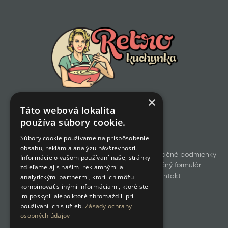
×
Táto webová lokalita
používa súbory cookie.
Súbory cookie používame na prispôsobenie
obsahu, reklám a analýzu návštevnosti.
Všetky produkty
Obchodné a reklamačné podmienky
Informácie o vašom používaní našej stránky
Odstúpenie od zmluvy
Reklamačný formulár
zdieľame aj s našimi reklamnými a
GDPR
Cookies
Kontakt
analytickými partnermi, ktorí ich môžu
kombinovať s inými informáciami, ktoré ste
im poskytli alebo ktoré zhromaždili pri
používaní ich služieb.
Zásady ochrany
osobných údajov