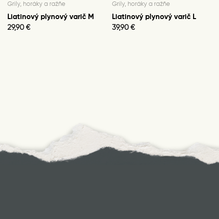
Grily, horáky a ražňe
Grily, horáky a ražňe
Liatinový plynový varič M
Liatinový plynový varič L
29,90
€
39,90
€