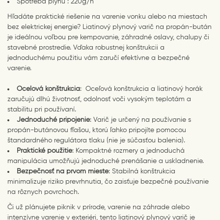
Spotreba plynu : 220g/h
Hľadáte praktické riešenie na varenie vonku alebo na miestach
bez elektrickej energie? Liatinový plynový varič na propán-bután
je ideálnou voľbou pre kempovanie, záhradné oslavy, chalupy či
stavebné prostredie. Vďaka robustnej konštrukcii a
jednoduchému použitiu vám zaručí efektívne a bezpečné
varenie.
Oceľová konštrukcia
: Oceľová konštrukcia a liatinový horák
zaručujú dlhú životnosť, odolnosť voči vysokým teplotám a
stabilitu pri používaní.
Jednoduché pripojenie
: Varič je určený na používanie s
propán-butánovou fľašou, ktorú ľahko pripojíte pomocou
štandardného regulátora tlaku (nie je súčasťou balenia).
Praktické použitie
: Kompaktné rozmery a jednoduchá
manipulácia umožňujú jednoduché prenášanie a uskladnenie.
Bezpečnosť na prvom mieste
: Stabilná konštrukcia
minimalizuje riziko prevrhnutia, čo zaisťuje bezpečné používanie
na rôznych povrchoch.
Či už plánujete piknik v prírode, varenie na záhrade alebo
intenzívne varenie v exteriéri, tento liatinový plynový varič je