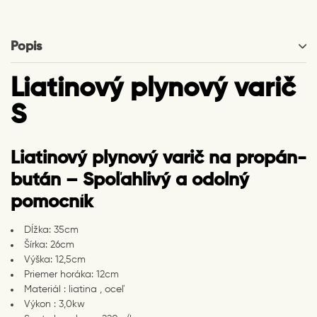
Popis
Liatinový plynový varič
S
Liatinový plynový varič na propán-
bután – Spoľahlivý a odolný
pomocník
Dĺžka: 35cm
Šírka: 26cm
Výška: 12,5cm
Priemer horáka: 12cm
Materiál : liatina , oceľ
Výkon : 3,0kw