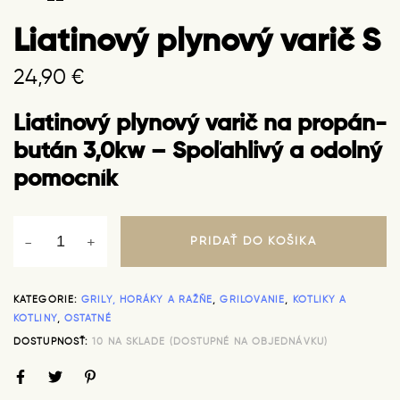
PLYNOVÝ
VARIČ
Liatinový plynový varič S
S
QUANTITY
24,90
€
Liatinový plynový varič na propán-
bután 3,0kw – Spoľahlivý a odolný
pomocník
PRIDAŤ DO KOŠÍKA
KATEGÓRIE:
GRILY, HORÁKY A RAŽŇE
,
GRILOVANIE
,
KOTLÍKY A
KOTLINY
,
OSTATNÉ
DOSTUPNOSŤ:
10 NA SKLADE (DOSTUPNÉ NA OBJEDNÁVKU)