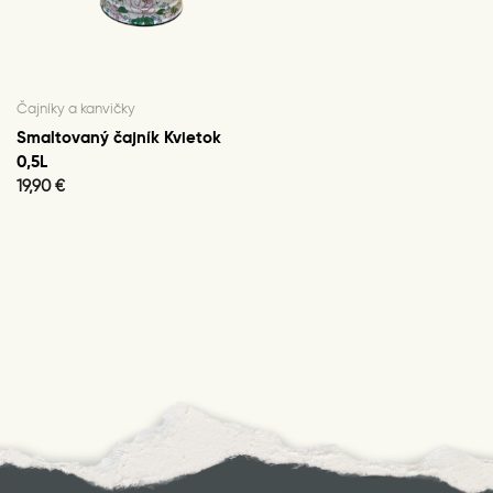
Čajníky a kanvičky
Smaltovaný čajník Kvietok
0,5L
19,90
€