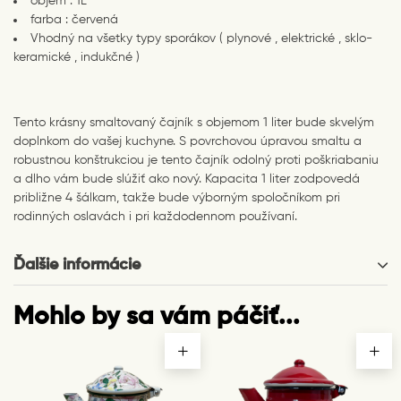
objem : 1L
farba : červená
Vhodný na všetky typy sporákov ( plynové , elektrické , sklo-
keramické , indukčné )
Tento krásny smaltovaný čajník s objemom 1 liter bude skvelým
doplnkom do vašej kuchyne. S povrchovou úpravou smaltu a
robustnou konštrukciou je tento čajník odolný proti poškriabaniu
a dlho vám bude slúžiť ako nový. Kapacita 1 liter zodpovedá
približne 4 šálkam, takže bude výborným spoločníkom pri
rodinných oslavách i pri každodennom používaní.
Ďalšie informácie
Mohlo by sa vám páčiť...