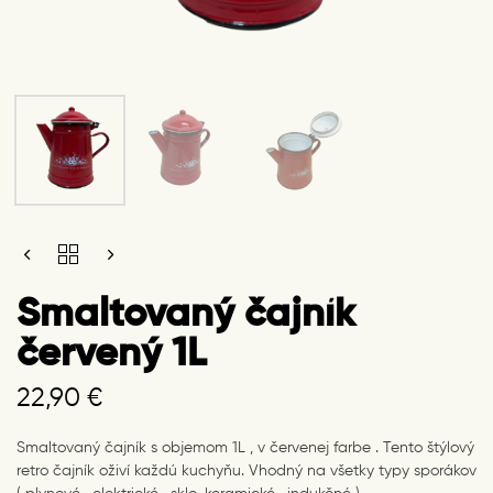
SMALTOVANÝ
ČAJNÍK
ČERVENÝ
Smaltovaný čajník
1L
QUANTITY
červený 1L
22,90
€
Smaltovaný čajník s objemom 1L , v červenej farbe . Tento štýlový
retro čajník oživí každú kuchyňu. Vhodný na všetky typy sporákov