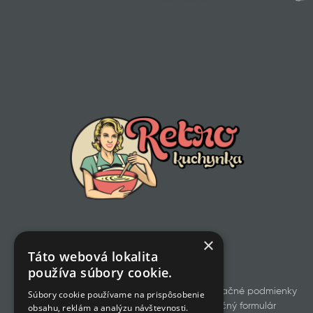
×
Táto webová lokalita
používa súbory cookie.
Všetky produkty
Obchodné a reklamačné podmienky
Súbory cookie používame na prispôsobenie
Odstúpenie od zmluvy
Reklamačný formulár
obsahu, reklám a analýzu návštevnosti.