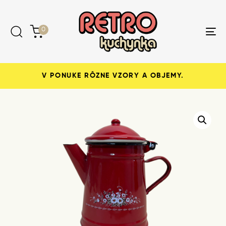
Skip
Skip
links
to
content
0
Tog
nav
V PONUKE RÔZNE VZORY A OBJEMY.