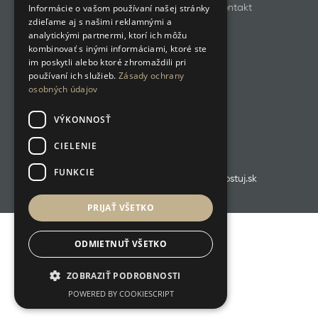
Informácie o vašom používaní našej stránky
GDPR
Cookies
Kontakt
zdieľame aj s našimi reklamnými a
analytickými partnermi, ktorí ich môžu
kombinovať s inými informáciami, ktoré ste
im poskytli alebo ktoré zhromaždili pri
používaní ich služieb.
Zásady ochrany
osobných údajov
VÝKONNOSŤ
CIELENIE
FUNKCIE
RETROKUCHYNKA.SK ❤️ poháňa boostuj.sk
PRIJAŤ VŠETKO
ODMIETNUŤ VŠETKO
ZOBRAZIŤ PODROBNOSTI
POWERED BY COOKIESCRIPT