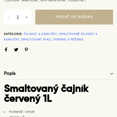
( plynové , elektrické , sklo-keramické , indukčné )
PRIDAŤ DO KOŠÍKA
KATEGÓRIE:
ČAJNÍKY A KANVIČKY
,
SMALTOVANÉ ČAJNÍKY A
KANVIČKY
,
SMALTOVANÝ RIAD
,
VARENIE A PEČENIE
Popis
Smaltovaný čajník
červený 1L
materiál : smalt