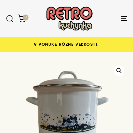
Skip
Skip
links
to
content
0
Tog
nav
V PONUKE RÔZNE VEĽKOSTI.