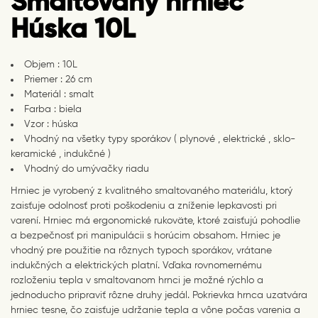
Smaltovaný hrniec
Húska 10L
Objem : 10L
Priemer : 26 cm
Materiál : smalt
Farba : biela
Vzor : húska
Vhodný na všetky typy sporákov ( plynové , elektrické , sklo-
keramické , indukčné )
Vhodný do umývačky riadu
Hrniec je vyrobený z kvalitného smaltovaného materiálu, ktorý
zaisťuje odolnosť proti poškodeniu a zníženie lepkavosti pri
varení. Hrniec má ergonomické rukoväte, ktoré zaisťujú pohodlie
a bezpečnosť pri manipulácii s horúcim obsahom. Hrniec je
vhodný pre použitie na rôznych typoch sporákov, vrátane
indukčných a elektrických platní. Vďaka rovnomernému
rozloženiu tepla v smaltovanom hrnci je možné rýchlo a
jednoducho pripraviť rôzne druhy jedál. Pokrievka hrnca uzatvára
hrniec tesne, čo zaisťuje udržanie tepla a vône počas varenia a