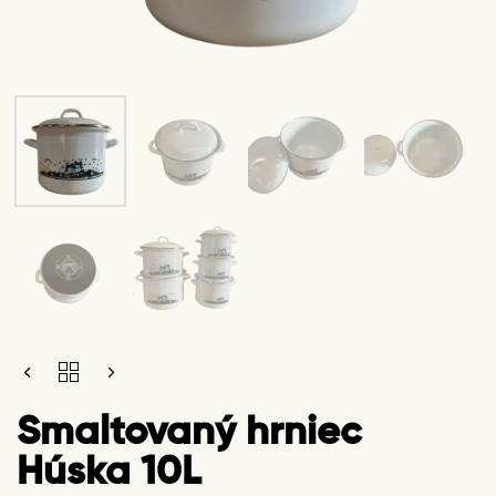
SMALTOVANÝ
HRNIEC
HÚSKA
Smaltovaný hrniec
10L
QUANTITY
Húska 10L