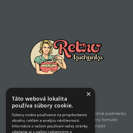
×
Táto webová lokalita
používa súbory cookie.
Všetky produkty
Obchodné a reklamačné podmienky
Súbory cookie používame na prispôsobenie
obsahu, reklám a analýzu návštevnosti.
Odstúpenie od zmluvy
Reklamačný formulár
Informácie o vašom používaní našej stránky
GDPR
Cookies
Kontakt
zdieľame aj s našimi reklamnými a