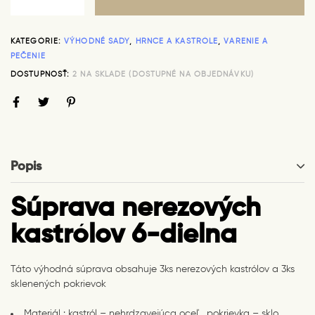
KATEGÓRIE:
VÝHODNÉ SADY
,
HRNCE A KASTRÓLE
,
VARENIE A
PEČENIE
DOSTUPNOSŤ:
2 NA SKLADE (DOSTUPNÉ NA OBJEDNÁVKU)
Popis
Súprava nerezových
kastrólov 6-dielna
Táto výhodná súprava obsahuje 3ks nerezových kastrólov a 3ks
sklenených pokrievok
Materiál : kastról – nehrdzavejúca oceľ , pokrievka – sklo