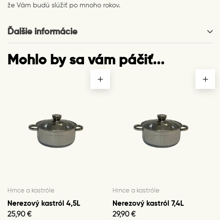
že Vám budú slúžiť po mnoho rokov.
Ďalšie informácie
Mohlo by sa vám páčiť...
Hrnce a kastróle
Hrnce a kastróle
Nerezový kastról 4,5L
Nerezový kastról 7,4L
25,90
€
29,90
€