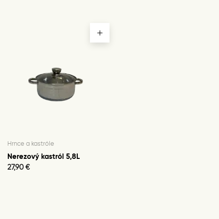
Hrnce a kastróle
Nerezový kastról 5,8L
27,90
€