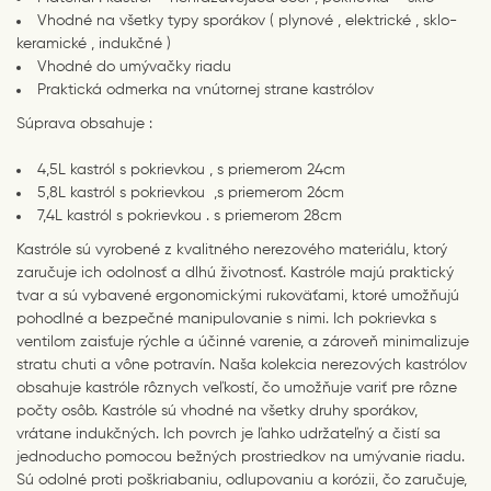
Vhodné na všetky typy sporákov ( plynové , elektrické , sklo-
keramické , indukčné )
Vhodné do umývačky riadu
Praktická odmerka na vnútornej strane kastrólov
Súprava obsahuje :
4,5L kastról s pokrievkou , s priemerom 24cm
5,8L kastról s pokrievkou ,s priemerom 26cm
7,4L kastról s pokrievkou . s priemerom 28cm
Kastróle sú vyrobené z kvalitného nerezového materiálu, ktorý
zaručuje ich odolnosť a dlhú životnosť. Kastróle majú praktický
tvar a sú vybavené ergonomickými rukoväťami, ktoré umožňujú
pohodlné a bezpečné manipulovanie s nimi. Ich pokrievka s
ventilom zaisťuje rýchle a účinné varenie, a zároveň minimalizuje
stratu chuti a vône potravín. Naša kolekcia nerezových kastrólov
obsahuje kastróle rôznych veľkostí, čo umožňuje variť pre rôzne
počty osôb. Kastróle sú vhodné na všetky druhy sporákov,
vrátane indukčných. Ich povrch je ľahko udržateľný a čistí sa
jednoducho pomocou bežných prostriedkov na umývanie riadu.
Sú odolné proti poškriabaniu, odlupovaniu a korózii, čo zaručuje,