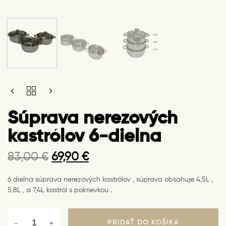
Original
Current
SÚPRAVA
price
price
NEREZOVÝCH
KASTRÓLOV
was:
is:
Súprava nerezových
6-
83,00 €.
69,90 €.
DIELNA
kastrólov 6-dielna
QUANTITY
83,00
€
69,90
€
6 dielna súprava nerezových kastrólov , súprava obsahuje 4,5L ,
5,8L , a 7,4L kastról s pokrievkou .
PRIDAŤ DO KOŠÍKA