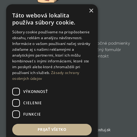
×
Táto webová lokalita
používa súbory cookie.
Súbory cookie používame na prispôsobenie
obsahu, reklám a analýzu návštevnosti.
Informácie o vašom používaní našej stránky
Všetky produkty
Obchodné a reklamačné podmienky
zdieľame aj s našimi reklamnými a
Odstúpenie od zmluvy
Reklamačný formulár
analytickými partnermi, ktorí ich môžu
GDPR
Cookies
Kontakt
kombinovať s inými informáciami, ktoré ste
im poskytli alebo ktoré zhromaždili pri
používaní ich služieb.
Zásady ochrany
osobných údajov
VÝKONNOSŤ
CIELENIE
FUNKCIE
PRIJAŤ VŠETKO
RETROKUCHYNKA.SK ❤️ poháňa boostuj.sk