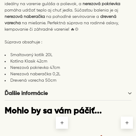
ideálny na varenie guláša a polievok, a
nerezová pokrievka
pomáha udržať teplo aj chuť jedla. Súčasťou balenia je aj
nerezová naberačka
na pohodlné servírovanie a
drevená
varecha
na miešanie. Perfektná súprava na rodinné oslavy,
kempovanie či záhradné varenie! 🔥🍲
Súprava obsahuje :
Smaltovaný kotlík 20L
Kotlina Klasik 42cm
Nerezová pokrievka 47cm
Nerezová naberačka 0,2L
Drevená varecha 50cm
Ďalšie informácie
Mohlo by sa vám páčiť...