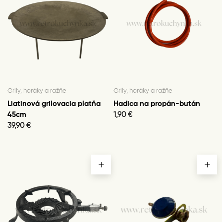
Grily, horáky a ražňe
Grily, horáky a ražňe
Liatinová grilovacia platňa
Hadica na propán-bután
45cm
1,90
€
39,90
€