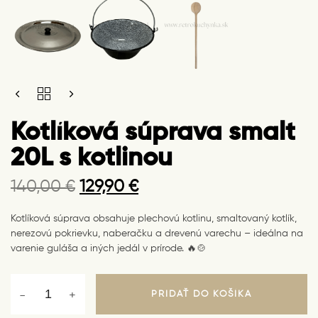
Original
Current
KOTLÍKOVÁ
price
price
SÚPRAVA
SMALT
was:
is:
Kotlíková súprava smalt
20L
140,00 €.
129,90 €.
S
20L s kotlinou
KOTLINOU
QUANTITY
140,00
€
129,90
€
Kotlíková súprava obsahuje plechovú kotlinu, smaltovaný kotlík,
nerezovú pokrievku, naberačku a drevenú varechu – ideálna na
varenie guláša a iných jedál v prírode. 🔥🍲
PRIDAŤ DO KOŠÍKA