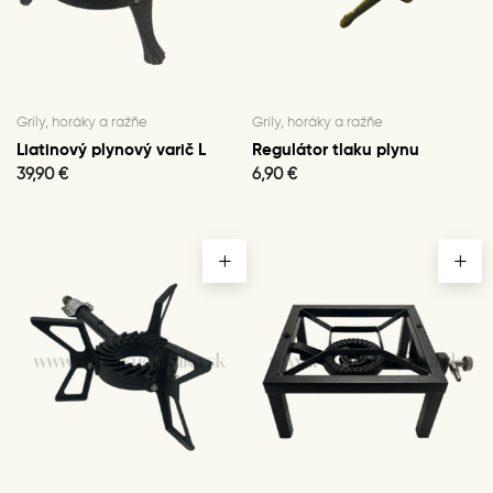
Grily, horáky a ražňe
Grily, horáky a ražňe
Liatinový plynový varič L
Regulátor tlaku plynu
39,90
€
6,90
€