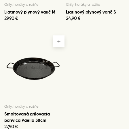
Grily, horáky a ražňe
Grily, horáky a ražňe
Liatinový plynový varič M
Liatinový plynový varič S
29,90
€
24,90
€
Grily, horáky a ražňe
Smaltovaná grilovacia
panvica Paella 38cm
27,90
€