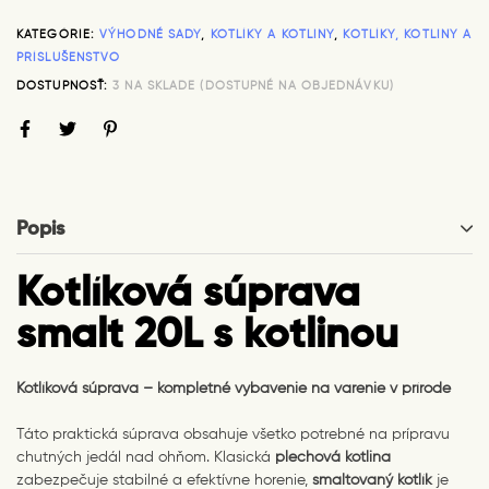
KATEGÓRIE:
VÝHODNÉ SADY
,
KOTLÍKY A KOTLINY
,
KOTLÍKY, KOTLINY A
PRÍSLUŠENSTVO
DOSTUPNOSŤ:
3 NA SKLADE (DOSTUPNÉ NA OBJEDNÁVKU)
Popis
Kotlíková súprava
smalt 20L s kotlinou
Kotlíková súprava – kompletné vybavenie na varenie v prírode
Táto praktická súprava obsahuje všetko potrebné na prípravu
chutných jedál nad ohňom. Klasická
plechová kotlina
zabezpečuje stabilné a efektívne horenie,
smaltovaný kotlík
je