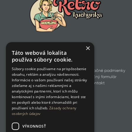
×
Táto webová lokalita
používa súbory cookie.
Súbory cookie používame na prispôsobenie
Všetky produkty
Obchodné a reklamačné podmienky
obsahu, reklám a analýzu návštevnosti.
Odstúpenie od zmluvy
Reklamačný formulár
Informácie o vašom používaní našej stránky
GDPR
Cookies
Kontakt
zdieľame aj s našimi reklamnými a
analytickými partnermi, ktorí ich môžu
kombinovať s inými informáciami, ktoré ste
im poskytli alebo ktoré zhromaždili pri
používaní ich služieb.
Zásady ochrany
osobných údajov
VÝKONNOSŤ