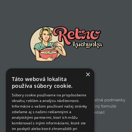
×
Táto webová lokalita
používa súbory cookie.
Súbory cookie používame na prispôsobenie
Všetky produkty
Obchodné a reklamačné podmienky
obsahu, reklám a analýzu návštevnosti.
Informácie o vašom používaní našej stránky
Odstúpenie od zmluvy
Reklamačný formulár
zdieľame aj s našimi reklamnými a
GDPR
Cookies
Kontakt
analytickými partnermi, ktorí ich môžu
kombinovať s inými informáciami, ktoré ste
im poskytli alebo ktoré zhromaždili pri