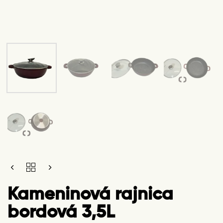
KAMENINOVÁ
RAJNICA
BORDOVÁ
Kameninová rajnica
3,5L
QUANTITY
bordová 3,5L