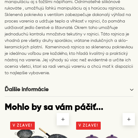
manipuláciu aj s ťažšími náplňami. Odnímateľné silikónové
rukoväte , umožňujú ľahkú manipuláciu aj s horúcou rajnicou.
Sklenená pokrievka s ventilom zabezpečuje dokonalý výhľad na
proces varenia a udržuje teplo a vlhkosť v rajnici, čo pomáha
udržiavať jedlo čerstvé a šťavnaté. Okrem toho umožňuje
jednoduchú kontrolu množstva tekutiny v rajnici. Táto rajnica je
vhodná pre všetky druhy sporákov, vrátane indukčných a sklo-
keramických platní. Kameninová rajnica so sklenenou pokrievkou
je ideálnou voľbou pre každého, kto hľadá kvalitný a praktický
nástroj na varenie. Jej výhody sú viac než evidentné a určite ich
ocenia všetci, ktorí sa radi venujú vareniu a chcú mať k dispozícii
to najlepšie vybavenie.
Ďalšie informácie
Mohlo by sa vám páčiť...
V ZĽAVE!
V ZĽAVE!