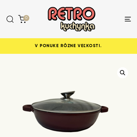
Skip
Skip
links
to
content
0
Tog
nav
V PONUKE RÔZNE VEĽKOSTI.