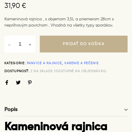
31,90
€
Kameninová rajnica , s objemom 3,5L a priemerom 28cm s
nepriľnavým povrchom . Vhodná na všetky typy sporákov.
PRIDAŤ DO KOŠÍKA
KATEGÓRIE:
PANVICE A RAJNICE
,
VARENIE A PEČENIE
DOSTUPNOSŤ:
2 NA SKLADE (DOSTUPNÉ NA OBJEDNÁVKU)
Popis
Kameninová rajnica