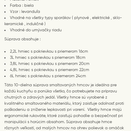
Farba : biela
Vzor : levanduľa
Vhodné na všetky typy sporákov ( plynové , elektrické , sklo-
keramické , indukčné )
Vhodné do umývačky riadu
Súprava obsahuje :
2,2L hrniec s pokrievkou s priemerom 16cm
3L hrniec s pokrievkou s priemerom 18cm
3,8L hrniec s pokrievkou s priemerom 20cm
4,8L hrniec s pokrievkou s priemerom 22cm
6L hrniec s pokrievkou s priemerom 24cm
Táto 10-dielna súprava smaltovaných hrncov je ideálna pre
každú kuchyňu a ponúka všetko, čo potrebujete na prípravu
chutných a zdravých jedál. Všetky hrnce sú vyrobené z
kvalitného smaltovaného materiálu, ktorý zaisťuje odolnosť proti
poškodeniu a zníženie lepkavosti pri varení. Všetky hrnce majú
ergonomické rukoväte, ktoré zaisťujú pohodlie a bezpečnosť pri
manipulácii s horúcim obsahom. Súprava obsahuje hrnce
rôznych veľkostí, od malých hrncov na ohrev polievok a omáčok