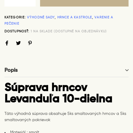
KATEGÓRIE:
VÝHODNÉ SADY
,
HRNCE A KASTRÓLE
,
VARENIE A
PEČENIE
DOSTUPNOSŤ:
1 NA SKLADE (DOSTUPNÉ NA OBJEDNÁVKU)
Popis
Súprava hrncov
Levanduľa 10-dielna
Táto výhodná súprava obsahuje 5ks smaltovaných hrncov a 5ks
smaltovaných pokrievok
Materiál : smalt