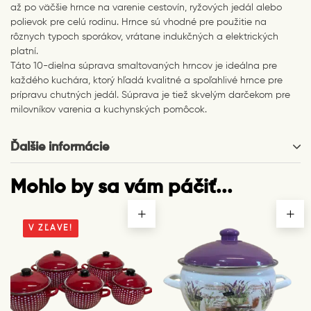
až po väčšie hrnce na varenie cestovín, ryžových jedál alebo
polievok pre celú rodinu. Hrnce sú vhodné pre použitie na
rôznych typoch sporákov, vrátane indukčných a elektrických
platní.
Táto 10-dielna súprava smaltovaných hrncov je ideálna pre
každého kuchára, ktorý hľadá kvalitné a spoľahlivé hrnce pre
prípravu chutných jedál. Súprava je tiež skvelým darčekom pre
milovníkov varenia a kuchynských pomôcok.
Ďalšie informácie
Mohlo by sa vám páčiť...
V ZĽAVE!