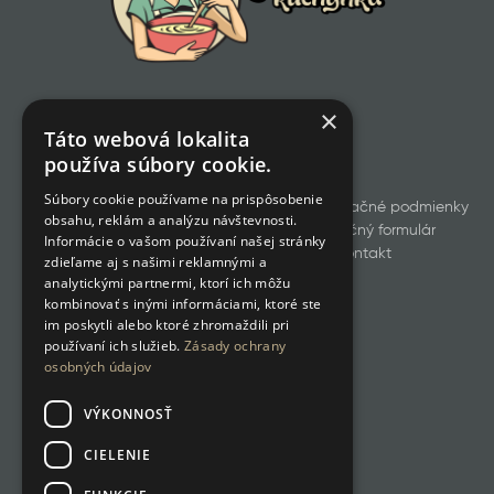
×
Táto webová lokalita
používa súbory cookie.
Súbory cookie používame na prispôsobenie
Všetky produkty
Obchodné a reklamačné podmienky
obsahu, reklám a analýzu návštevnosti.
Odstúpenie od zmluvy
Reklamačný formulár
Informácie o vašom používaní našej stránky
GDPR
Cookies
Kontakt
zdieľame aj s našimi reklamnými a
analytickými partnermi, ktorí ich môžu
kombinovať s inými informáciami, ktoré ste
im poskytli alebo ktoré zhromaždili pri
používaní ich služieb.
Zásady ochrany
osobných údajov
VÝKONNOSŤ
CIELENIE