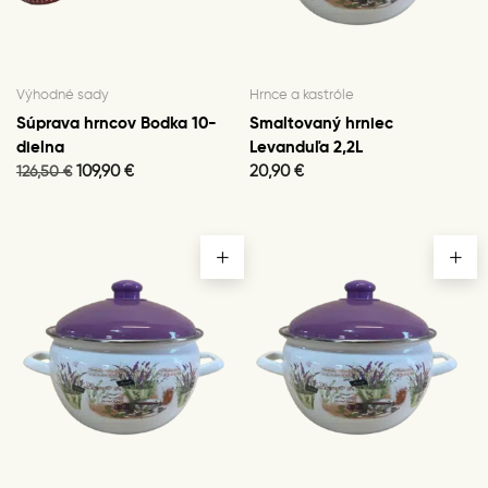
Výhodné sady
Hrnce a kastróle
Súprava hrncov Bodka 10-
Smaltovaný hrniec
dielna
Levanduľa 2,2L
Original
Current
109,90
€
20,90
€
126,50
€
price
price
was:
is:
126,50 €.
109,90 €.