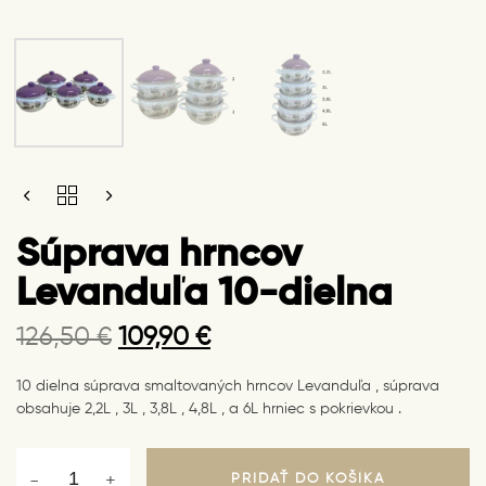
Original
Current
SÚPRAVA
price
price
HRNCOV
LEVANDUĽA
was:
is:
Súprava hrncov
10-
126,50 €.
109,90 €.
DIELNA
Levanduľa 10-dielna
QUANTITY
126,50
€
109,90
€
10 dielna súprava smaltovaných hrncov Levanduľa , súprava
obsahuje 2,2L , 3L , 3,8L , 4,8L , a 6L hrniec s pokrievkou .
PRIDAŤ DO KOŠÍKA