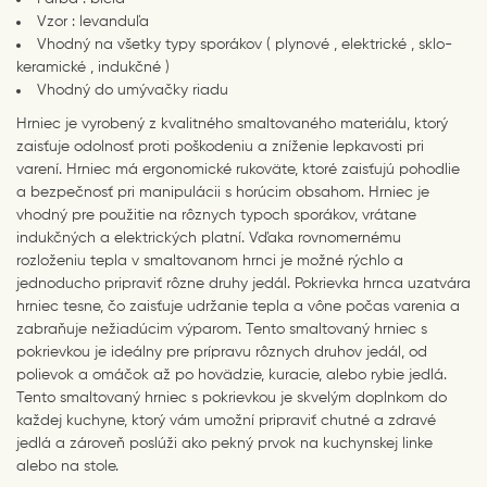
Vzor : levanduľa
Vhodný na všetky typy sporákov ( plynové , elektrické , sklo-
keramické , indukčné )
Vhodný do umývačky riadu
Hrniec je vyrobený z kvalitného smaltovaného materiálu, ktorý
zaisťuje odolnosť proti poškodeniu a zníženie lepkavosti pri
varení. Hrniec má ergonomické rukoväte, ktoré zaisťujú pohodlie
a bezpečnosť pri manipulácii s horúcim obsahom. Hrniec je
vhodný pre použitie na rôznych typoch sporákov, vrátane
indukčných a elektrických platní. Vďaka rovnomernému
rozloženiu tepla v smaltovanom hrnci je možné rýchlo a
jednoducho pripraviť rôzne druhy jedál. Pokrievka hrnca uzatvára
hrniec tesne, čo zaisťuje udržanie tepla a vône počas varenia a
zabraňuje nežiadúcim výparom. Tento smaltovaný hrniec s
pokrievkou je ideálny pre prípravu rôznych druhov jedál, od
polievok a omáčok až po hovädzie, kuracie, alebo rybie jedlá.
Tento smaltovaný hrniec s pokrievkou je skvelým doplnkom do
každej kuchyne, ktorý vám umožní pripraviť chutné a zdravé
jedlá a zároveň poslúži ako pekný prvok na kuchynskej linke
alebo na stole.