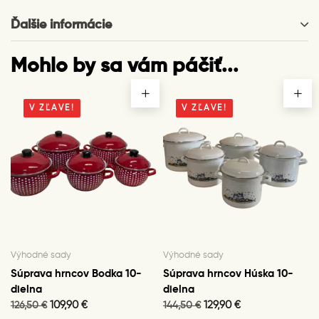
Ďalšie informácie
Mohlo by sa vám páčiť...
V ZĽAVE!
V ZĽAVE!
Výhodné sady
Výhodné sady
Súprava hrncov Bodka 10-
Súprava hrncov Húska 10-
dielna
dielna
Original
Current
Original
Current
109,90
€
129,90
€
126,50
€
144,50
€