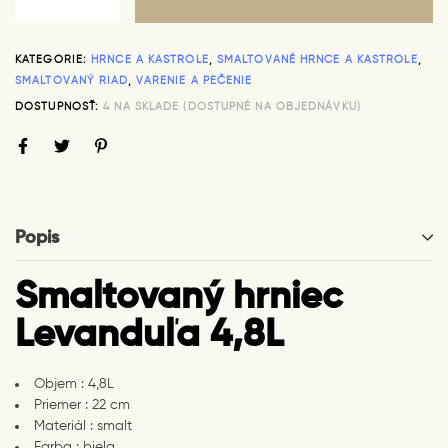
KATEGÓRIE:
HRNCE A KASTRÓLE
,
SMALTOVANÉ HRNCE A KASTRÓLE
,
SMALTOVANÝ RIAD
,
VARENIE A PEČENIE
DOSTUPNOSŤ:
4 NA SKLADE (DOSTUPNÉ NA OBJEDNÁVKU)
Popis
Smaltovaný hrniec
Levanduľa 4,8L
Objem : 4,8L
Priemer : 22 cm
Materiál : smalt
Farba : biela