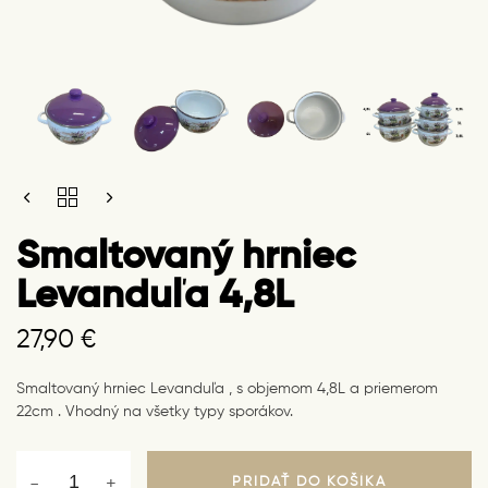
SMALTOVANÝ
HRNIEC
LEVANDUĽA
Smaltovaný hrniec
4,8L
QUANTITY
Levanduľa 4,8L
27,90
€
Smaltovaný hrniec Levanduľa , s objemom 4,8L a priemerom
22cm . Vhodný na všetky typy sporákov.
PRIDAŤ DO KOŠÍKA