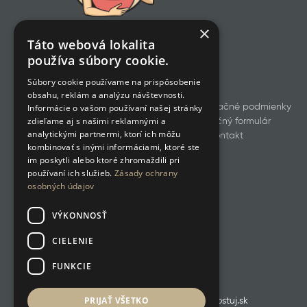
×
Táto webová lokalita
používa súbory cookie.
Súbory cookie používame na prispôsobenie
obsahu, reklám a analýzu návštevnosti.
Všetky produkty
Obchodné a reklamačné podmienky
Informácie o vašom používaní našej stránky
zdieľame aj s našimi reklamnými a
Odstúpenie od zmluvy
Reklamačný formulár
analytickými partnermi, ktorí ich môžu
GDPR
Cookies
Kontakt
kombinovať s inými informáciami, ktoré ste
im poskytli alebo ktoré zhromaždili pri
používaní ich služieb.
Zásady ochrany
osobných údajov
VÝKONNOSŤ
CIELENIE
FUNKCIE
PRIJAŤ VŠETKO
RETROKUCHYNKA.SK ❤️ poháňa boostuj.sk