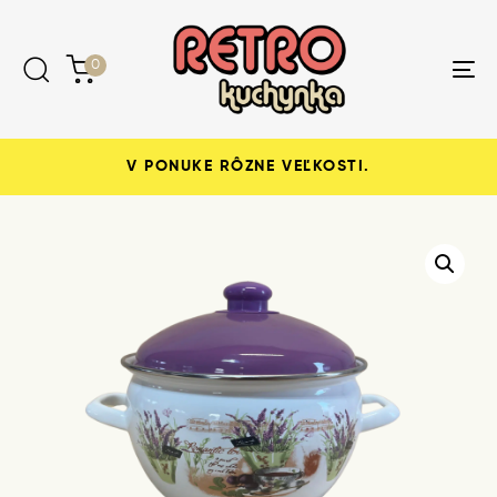
Skip
Skip
links
to
content
0
Tog
nav
V PONUKE RÔZNE VEĽKOSTI.